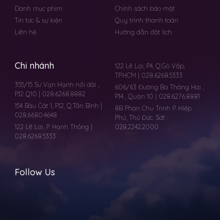
Danh mục phim
Chính sách bảo mật
Tin tức & sự kiện
Quy trình thanh toán
Liên hệ
Hướng dẫn đặt lịch
Chi nhánh
122 Lê Lợi, P4, Q.Gò Vấp,
TP.HCM | 028.6268.5333
355/15 Sư Vạn Hạnh nối dài ,
606/63 Đường Ba Tháng Hai ,
P.12 Q10 | 028.6268.8882
P.14 , Quận 10 | 028.6276.8881
154 Bàu Cát 1, P.12, Q.Tân Bình |
8B Phan Chu Trinh P. Hiệp
028.6680.4648
Phú, Thủ Đức. Sdt :
122 Lê Lơi, P. Hạnh Thông |
028.2242.2000
028.6268.5333
Follow Us