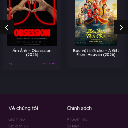
Ám Ảnh – Obsession
Báu vật trời cho – A Gift
(2026)
From Heaven (2026)
Mỹ
Kinh Dị - Ma
Về chúng tôi
Chính sách
Giới thiệu
Khuyến mãi
Giá dịch vụ
Sự kiện