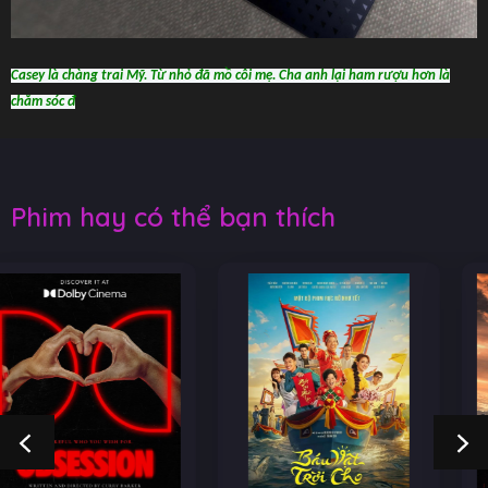
Casey là chàng trai Mỹ. Từ nhỏ đã mồ côi mẹ. Cha anh lại ham rượu hơn là
chăm sóc đ
Phim hay có thể bạn thích