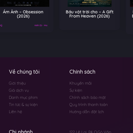
Báu vật trời cho – A Gift
He-Man và Những Chiến
From Heaven (2026)
Binh Vũ Trụ – Masters of
the Universe (2026)
Về chúng tôi
Chính sách
Giới thiệu
Khuyến mãi
Giá dịch vụ
Sự kiện
Danh mục phim
Chính sách bảo mật
Tin tức & sự kiện
Quy trình thanh toán
Liên hệ
Hướng dẫn đặt lịch
Chi nhánh
122 Lê Lợi, P4, Q.Gò Vấp,