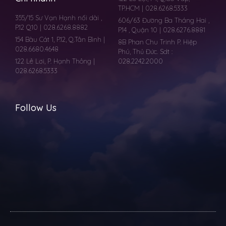
TP.HCM | 028.6268.5333
355/15 Sư Vạn Hạnh nối dài ,
606/63 Đường Ba Tháng Hai ,
P.12 Q10 | 028.6268.8882
P.14 , Quận 10 | 028.6276.8881
154 Bàu Cát 1, P.12, Q.Tân Bình |
8B Phan Chu Trinh P. Hiệp
028.6680.4648
Phú, Thủ Đức. Sdt :
122 Lê Lơi, P. Hạnh Thông |
028.2242.2000
028.6268.5333
Follow Us