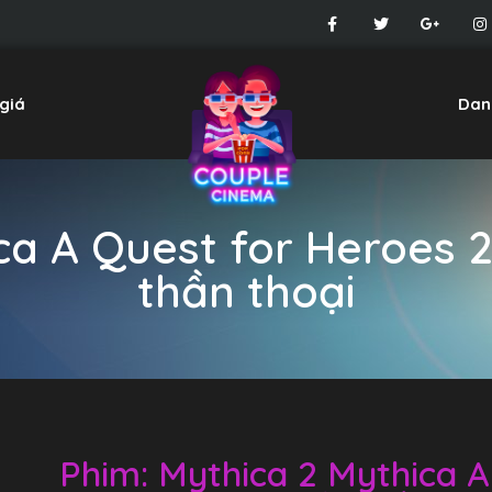
giá
Dan
ca A Quest for Heroes 2
thần thoại
Phim: Mythica 2 Mythica A