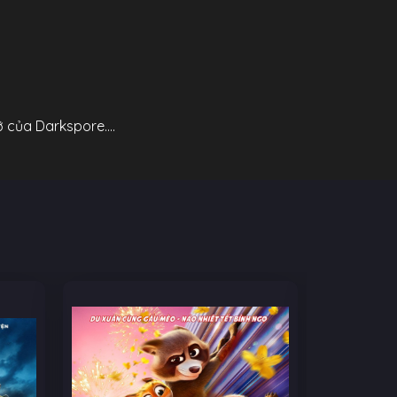
ỡ của Darkspore….