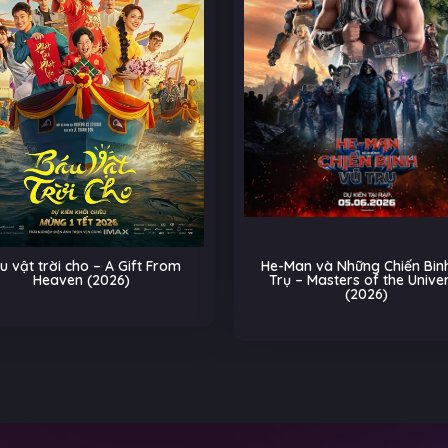
u vật trời cho – A Gift From
He-Man và Những Chiến Binh
Heaven (2026)
Trụ – Masters of the Unive
(2026)