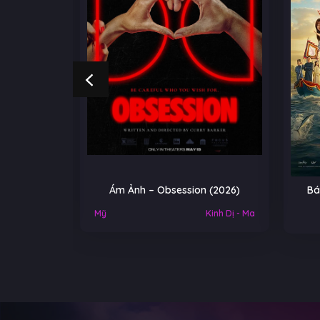
NGOẠI
Ám Ảnh – Obsession (2026)
Bá
Việt Nam
Mỹ
Kinh Dị - Ma