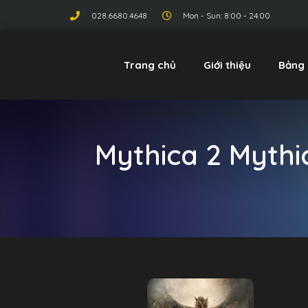
028.6680.4648
Mon - Sun: 8:00 - 24:00
Trang chủ
Giới thiệu
Bảng 
Mythica 2 Mythi