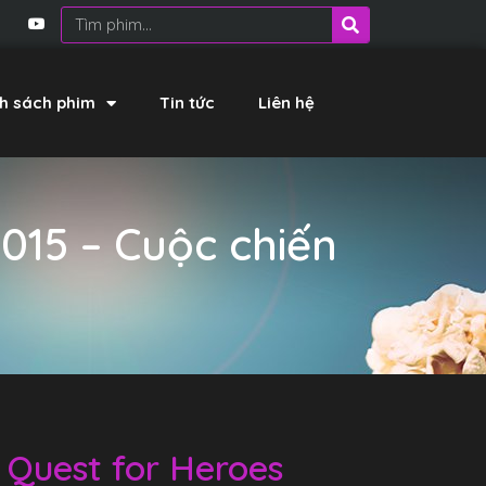
h sách phim
Tin tức
Liên hệ
015 – Cuộc chiến
 Quest for Heroes