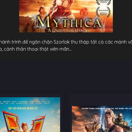
hành trình để ngăn chặn Szorlok thu thập tất cả các mảnh v
a, cảnh thần thoại thật viên mãn…