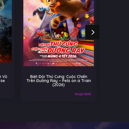
 Vũ
Biệt Đội Thú Cưng: Cuộc Chiến
Cú Nhả
rse
Trên Đường Ray – Pets on a Train
(2026)
Âu-Mỹ
Hoạt Hình