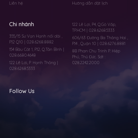
Liên hệ
Hướng dẫn đặt lịch
Chi nhánh
122 Lê Lợi, P4, Q.Gò Vấp,
TP.HCM | 028.6268.5333
355/15 Sư Vạn Hạnh nối dài ,
606/63 Đường Ba Tháng Hai ,
P.12 Q10 | 028.6268.8882
P.14 , Quận 10 | 028.6276.8881
154 Bàu Cát 1, P.12, Q.Tân Bình |
8B Phan Chu Trinh P. Hiệp
028.6680.4648
Phú, Thủ Đức. Sdt :
122 Lê Lơi, P. Hạnh Thông |
028.2242.2000
028.6268.5333
Follow Us