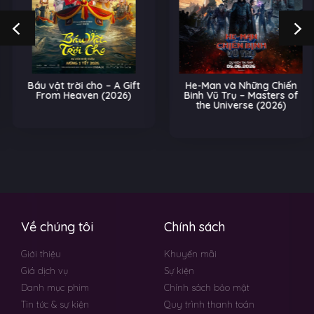
Báu vật trời cho – A Gift
He-Man và Những Chiến
From Heaven (2026)
Binh Vũ Trụ – Masters of
the Universe (2026)
Về chúng tôi
Chính sách
Giới thiệu
Khuyến mãi
Giá dịch vụ
Sự kiện
Danh mục phim
Chính sách bảo mật
Tin tức & sự kiện
Quy trình thanh toán