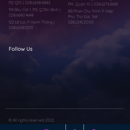
P.12 Q10 | 028.6268.8882
P.14 , Quận 10 | 028.6276.8881
154 Bàu Cát 1, P.12, Q.Tân Bình |
8B Phan Chu Trinh P. Hiệp
028.6680.4648
Phú, Thủ Đức. Sdt :
122 Lê Lơi, P. Hạnh Thông |
028.2242.2000
028.6268.5333
Follow Us
© All rights reserved 2022