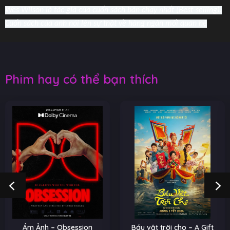
Wes Wilson là tác giả của cuốn sách bán chạy nhất (Best-selling).
Cuốn sách của anh nói lên sự thật về hàng ngàn mối quan hệ
Phim hay có thể bạn thích
Ám Ảnh – Obsession
Báu vật trời cho – A Gift