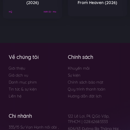
(2026)
From Heaven (2026)
Mỹ
Kinh Dị - Ma
Về chúng tôi
Chính sách
Giới thiệu
Khuyến mãi
Giá dịch vụ
Sự kiện
Danh mục phim
Chính sách bảo mật
Tin tức & sự kiện
Quy trình thanh toán
Liên hệ
Hướng dẫn đặt lịch
Chi nhánh
122 Lê Lợi, P4, Q.Gò Vấp,
TP.HCM | 028.6268.5333
355/15 Sư Vạn Hạnh nối dài ,
606/63 Đường Ba Tháng Hai ,