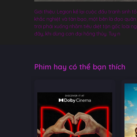
Giới thiệu: Legion kể lại cuộc đấu tranh sinh t
khắc nghiệt và tàn bạo, một bên là đạo quâ
trời phái xuống nhằm tiêu diệt tận gốc loài n
đây, khi dùng cơn đại hồng thủy. Tuy n
Phim hay có thể bạn thích