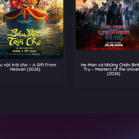
u vật trời cho – A Gift From
He-Man và Những Chiến Binh
Heaven (2026)
Trụ – Masters of the Unive
(2026)