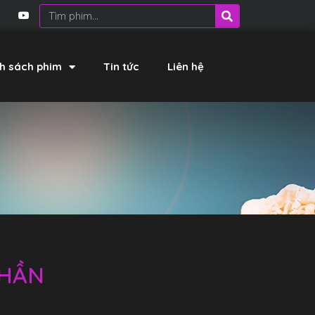
h sách phim
Tin tức
Liên hệ
N
THẦN