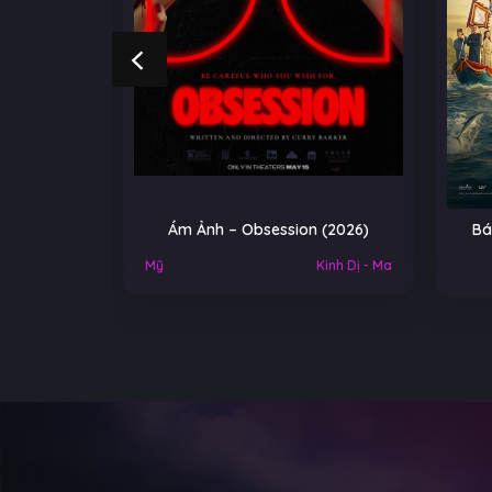
NGOẠI
Ám Ảnh – Obsession (2026)
Bá
Việt Nam
Mỹ
Kinh Dị - Ma