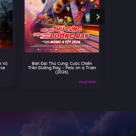
 Vũ
Biệt Đội Thú Cưng: Cuộc Chiến
Cú Nhả
rse
Trên Đường Ray – Pets on a Train
(2026)
Âu-Mỹ
Hoạt Hình