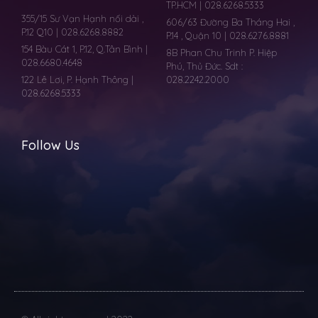
TP.HCM | 028.6268.5333
355/15 Sư Vạn Hạnh nối dài ,
606/63 Đường Ba Tháng Hai ,
P.12 Q10 | 028.6268.8882
P.14 , Quận 10 | 028.6276.8881
154 Bàu Cát 1, P.12, Q.Tân Bình |
8B Phan Chu Trinh P. Hiệp
028.6680.4648
Phú, Thủ Đức. Sdt :
122 Lê Lơi, P. Hạnh Thông |
028.2242.2000
028.6268.5333
Follow Us