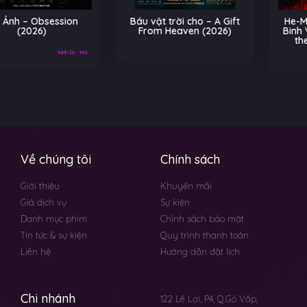
Báu vật trời cho – A Gift
He-Man và Những Chiến
From Heaven (2026)
Binh Vũ Trụ – Masters of
the Universe (2026)
Về chúng tôi
Chính sách
Giới thiệu
Khuyến mãi
Giá dịch vụ
Sự kiện
Danh mục phim
Chính sách bảo mật
Tin tức & sự kiện
Quy trình thanh toán
Liên hệ
Hướng dẫn đặt lịch
Chi nhánh
122 Lê Lợi, P4, Q.Gò Vấp,