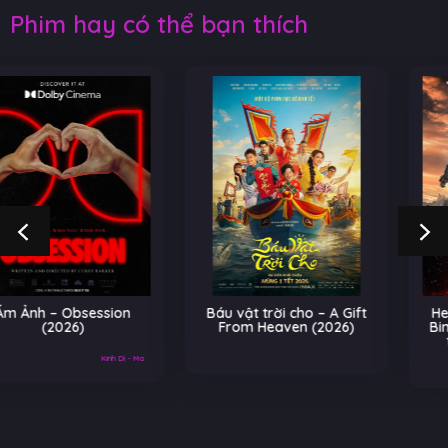
Phim hay có thể bạn thích
Báu vật trời cho – A Gift
He-Man và Những Chiến
From Heaven (2026)
Binh Vũ Trụ – Masters of
the Universe (2026)