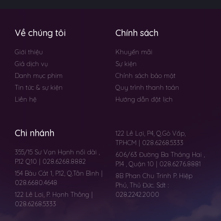
Về chúng tôi
Chính sách
Giới thiệu
Khuyến mãi
Giá dịch vụ
Sự kiện
Danh mục phim
Chính sách bảo mật
Tin tức & sự kiện
Quy trình thanh toán
Liên hệ
Hướng dẫn đặt lịch
Chi nhánh
122 Lê Lợi, P4, Q.Gò Vấp,
TP.HCM | 028.6268.5333
355/15 Sư Vạn Hạnh nối dài ,
606/63 Đường Ba Tháng Hai ,
P.12 Q10 | 028.6268.8882
P.14 , Quận 10 | 028.6276.8881
154 Bàu Cát 1, P.12, Q.Tân Bình |
8B Phan Chu Trinh P. Hiệp
028.6680.4648
Phú, Thủ Đức. Sdt :
122 Lê Lơi, P. Hạnh Thông |
028.2242.2000
028.6268.5333