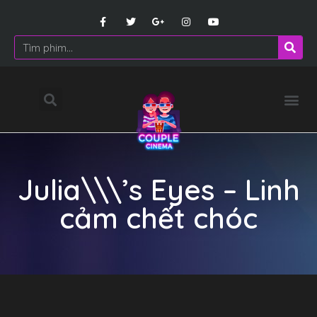
Julia\\\’s Eyes – Linh
cảm chết chóc