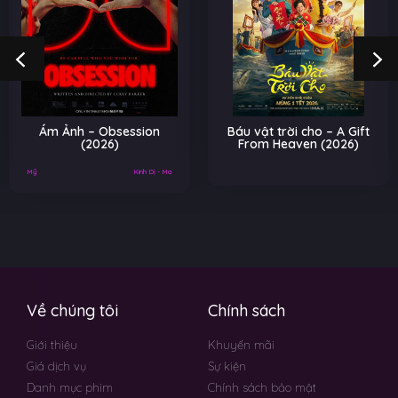
Ám Ảnh – Obsession
Báu vật trời cho – A Gift
(2026)
From Heaven (2026)
Mỹ
Kinh Dị - Ma
Về chúng tôi
Chính sách
Giới thiệu
Khuyến mãi
Giá dịch vụ
Sự kiện
Danh mục phim
Chính sách bảo mật