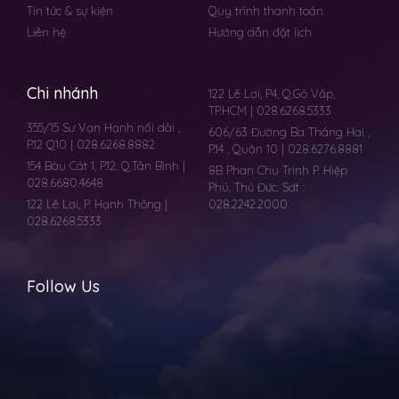
Tin tức & sự kiện
Quy trình thanh toán
Liên hệ
Hướng dẫn đặt lịch
Chi nhánh
122 Lê Lợi, P4, Q.Gò Vấp,
TP.HCM | 028.6268.5333
355/15 Sư Vạn Hạnh nối dài ,
606/63 Đường Ba Tháng Hai ,
P.12 Q10 | 028.6268.8882
P.14 , Quận 10 | 028.6276.8881
154 Bàu Cát 1, P.12, Q.Tân Bình |
8B Phan Chu Trinh P. Hiệp
028.6680.4648
Phú, Thủ Đức. Sdt :
122 Lê Lơi, P. Hạnh Thông |
028.2242.2000
028.6268.5333
Follow Us