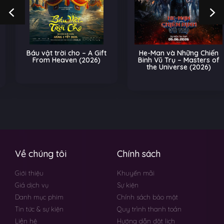
Báu vật trời cho – A Gift
He-Man và Những Chiến
From Heaven (2026)
Binh Vũ Trụ – Masters of
the Universe (2026)
Về chúng tôi
Chính sách
Giới thiệu
Khuyến mãi
Giá dịch vụ
Sự kiện
Danh mục phim
Chính sách bảo mật
Tin tức & sự kiện
Quy trình thanh toán
Liên hệ
Hướng dẫn đặt lịch