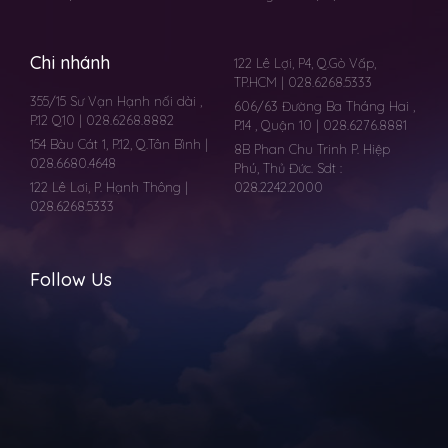
Chi nhánh
122 Lê Lợi, P4, Q.Gò Vấp,
TP.HCM | 028.6268.5333
355/15 Sư Vạn Hạnh nối dài ,
606/63 Đường Ba Tháng Hai ,
P.12 Q10 | 028.6268.8882
P.14 , Quận 10 | 028.6276.8881
154 Bàu Cát 1, P.12, Q.Tân Bình |
8B Phan Chu Trinh P. Hiệp
028.6680.4648
Phú, Thủ Đức. Sdt :
122 Lê Lơi, P. Hạnh Thông |
028.2242.2000
028.6268.5333
Follow Us