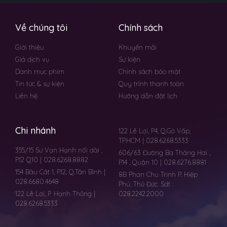
Về chúng tôi
Chính sách
Giới thiệu
Khuyến mãi
Giá dịch vụ
Sự kiện
Danh mục phim
Chính sách bảo mật
Tin tức & sự kiện
Quy trình thanh toán
Liên hệ
Hướng dẫn đặt lịch
Chi nhánh
122 Lê Lợi, P4, Q.Gò Vấp,
TP.HCM | 028.6268.5333
355/15 Sư Vạn Hạnh nối dài ,
606/63 Đường Ba Tháng Hai ,
P.12 Q10 | 028.6268.8882
P.14 , Quận 10 | 028.6276.8881
154 Bàu Cát 1, P.12, Q.Tân Bình |
8B Phan Chu Trinh P. Hiệp
028.6680.4648
Phú, Thủ Đức. Sdt :
122 Lê Lơi, P. Hạnh Thông |
028.2242.2000
028.6268.5333