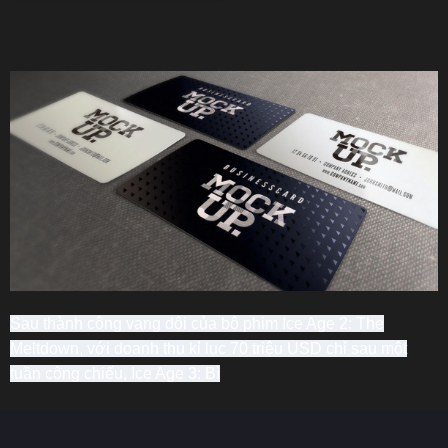
Sau thành công vang dội của bộ phim Ice Age 2: The
Meltdown, với doanh thu kỉ lục 70 triệu USD chỉ sau một
tuần công chiếu, Ice Age 3: Bì