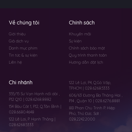
Về chúng tôi
Chính sách
Giới thiệu
Khuyến mãi
Giá dịch vụ
Sự kiện
Danh mục phim
Chính sách bảo mật
Tin tức & sự kiện
Quy trình thanh toán
Liên hệ
Hướng dẫn đặt lịch
Chi nhánh
122 Lê Lợi, P4, Q.Gò Vấp,
TP.HCM | 028.6268.5333
355/15 Sư Vạn Hạnh nối dài ,
606/63 Đường Ba Tháng Hai ,
P.12 Q10 | 028.6268.8882
P.14 , Quận 10 | 028.6276.8881
154 Bàu Cát 1, P.12, Q.Tân Bình |
8B Phan Chu Trinh P. Hiệp
028.6680.4648
Phú, Thủ Đức. Sdt :
122 Lê Lơi, P. Hạnh Thông |
028.2242.2000
028.6268.5333