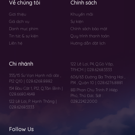
Về chúng tôi
Chính sách
Giới thiệu
Khuyến mãi
Giá dịch vụ
Sự kiện
Danh mục phim
Chính sách bảo mật
Tin tức & sự kiện
Quy trình thanh toán
Liên hệ
Hướng dẫn đặt lịch
Chi nhánh
122 Lê Lợi, P4, Q.Gò Vấp,
TP.HCM | 028.6268.5333
355/15 Sư Vạn Hạnh nối dài ,
606/63 Đường Ba Tháng Hai ,
P.12 Q10 | 028.6268.8882
P.14 , Quận 10 | 028.6276.8881
154 Bàu Cát 1, P.12, Q.Tân Bình |
8B Phan Chu Trinh P. Hiệp
028.6680.4648
Phú, Thủ Đức. Sdt :
122 Lê Lơi, P. Hạnh Thông |
028.2242.2000
028.6268.5333
Follow Us