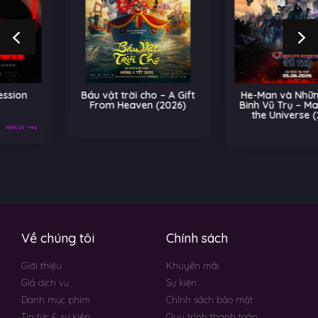
Báu vật trời cho – A Gift
He-Man và Những Chiến
From Heaven (2026)
Binh Vũ Trụ – Masters of
the Universe (2026)
Về chúng tôi
Chính sách
Giới thiệu
Khuyến mãi
Giá dịch vụ
Sự kiện
Danh mục phim
Chính sách bảo mật
Tin tức & sự kiện
Quy trình thanh toán