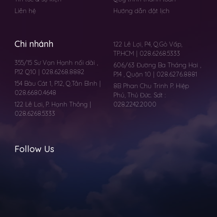
Liên hệ
Hướng dẫn đặt lịch
Chi nhánh
122 Lê Lợi, P4, Q.Gò Vấp,
TP.HCM | 028.6268.5333
355/15 Sư Vạn Hạnh nối dài ,
606/63 Đường Ba Tháng Hai ,
P.12 Q10 | 028.6268.8882
P.14 , Quận 10 | 028.6276.8881
154 Bàu Cát 1, P.12, Q.Tân Bình |
8B Phan Chu Trinh P. Hiệp
028.6680.4648
Phú, Thủ Đức. Sdt :
122 Lê Lơi, P. Hạnh Thông |
028.2242.2000
028.6268.5333
Follow Us