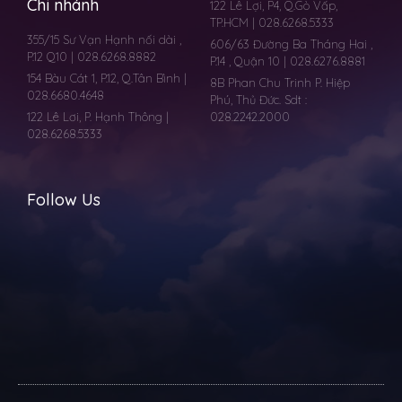
Chi nhánh
122 Lê Lợi, P4, Q.Gò Vấp,
TP.HCM | 028.6268.5333
355/15 Sư Vạn Hạnh nối dài ,
606/63 Đường Ba Tháng Hai ,
P.12 Q10 | 028.6268.8882
P.14 , Quận 10 | 028.6276.8881
154 Bàu Cát 1, P.12, Q.Tân Bình |
8B Phan Chu Trinh P. Hiệp
028.6680.4648
Phú, Thủ Đức. Sdt :
122 Lê Lơi, P. Hạnh Thông |
028.2242.2000
028.6268.5333
Follow Us