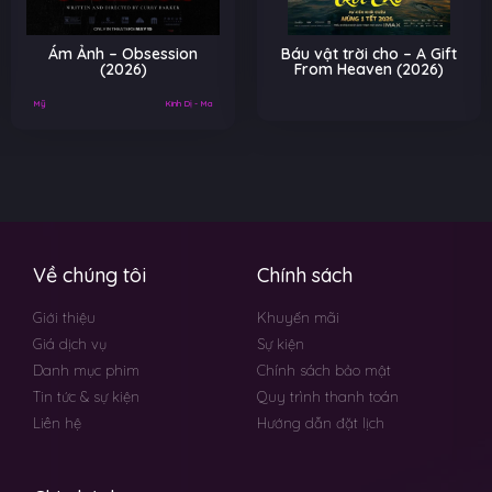
Ám Ảnh – Obsession
Báu vật trời cho – A Gift
(2026)
From Heaven (2026)
Mỹ
Kinh Dị - Ma
Về chúng tôi
Chính sách
Giới thiệu
Khuyến mãi
Giá dịch vụ
Sự kiện
Danh mục phim
Chính sách bảo mật
Tin tức & sự kiện
Quy trình thanh toán
Liên hệ
Hướng dẫn đặt lịch