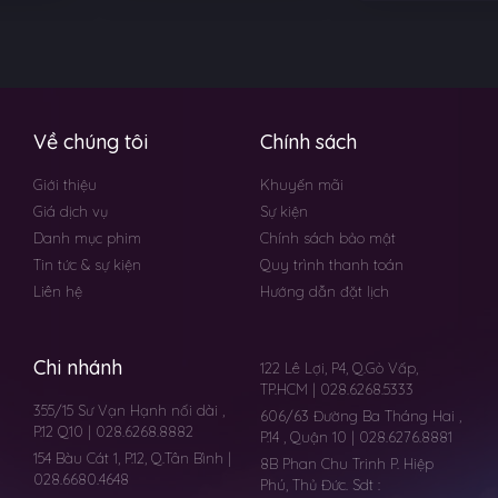
Về chúng tôi
Chính sách
Giới thiệu
Khuyến mãi
Giá dịch vụ
Sự kiện
Danh mục phim
Chính sách bảo mật
Tin tức & sự kiện
Quy trình thanh toán
Liên hệ
Hướng dẫn đặt lịch
Chi nhánh
122 Lê Lợi, P4, Q.Gò Vấp,
TP.HCM | 028.6268.5333
355/15 Sư Vạn Hạnh nối dài ,
606/63 Đường Ba Tháng Hai ,
P.12 Q10 | 028.6268.8882
P.14 , Quận 10 | 028.6276.8881
154 Bàu Cát 1, P.12, Q.Tân Bình |
8B Phan Chu Trinh P. Hiệp
028.6680.4648
Phú, Thủ Đức. Sdt :