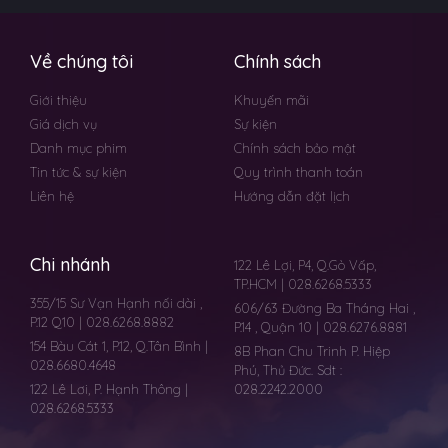
Về chúng tôi
Chính sách
Giới thiệu
Khuyến mãi
Giá dịch vụ
Sự kiện
Danh mục phim
Chính sách bảo mật
Tin tức & sự kiện
Quy trình thanh toán
Liên hệ
Hướng dẫn đặt lịch
Chi nhánh
122 Lê Lợi, P4, Q.Gò Vấp,
TP.HCM | 028.6268.5333
355/15 Sư Vạn Hạnh nối dài ,
606/63 Đường Ba Tháng Hai ,
P.12 Q10 | 028.6268.8882
P.14 , Quận 10 | 028.6276.8881
154 Bàu Cát 1, P.12, Q.Tân Bình |
8B Phan Chu Trinh P. Hiệp
028.6680.4648
Phú, Thủ Đức. Sdt :
122 Lê Lơi, P. Hạnh Thông |
028.2242.2000
028.6268.5333