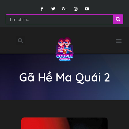
Gã Hề Ma Quái 2