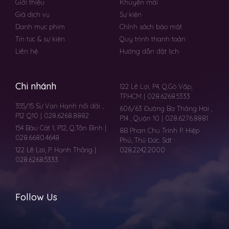
Giới thiệu
Khuyến mãi
Giá dịch vụ
Sự kiện
Danh mục phim
Chính sách bảo mật
Tin tức & sự kiện
Quy trình thanh toán
Liên hệ
Hướng dẫn đặt lịch
Chi nhánh
122 Lê Lợi, P4, Q.Gò Vấp,
TP.HCM | 028.6268.5333
355/15 Sư Vạn Hạnh nối dài ,
606/63 Đường Ba Tháng Hai ,
P.12 Q10 | 028.6268.8882
P.14 , Quận 10 | 028.6276.8881
154 Bàu Cát 1, P.12, Q.Tân Bình |
8B Phan Chu Trinh P. Hiệp
028.6680.4648
Phú, Thủ Đức. Sdt :
122 Lê Lơi, P. Hạnh Thông |
028.2242.2000
028.6268.5333
Follow Us