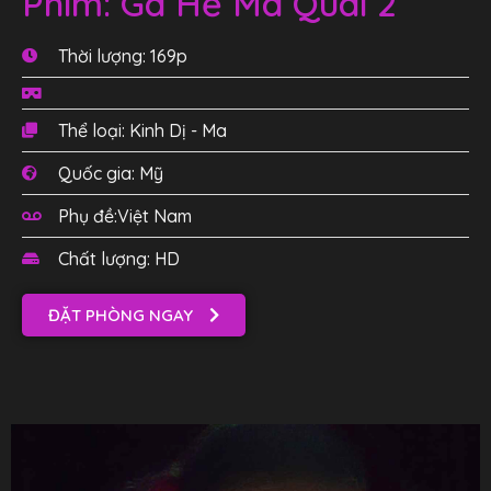
Phim: Gã Hề Ma Quái 2
Thời lượng: 169p
Thể loại: Kinh Dị - Ma
Quốc gia: Mỹ
Phụ đề:Việt Nam
Chất lượng: HD
ĐẶT PHÒNG NGAY