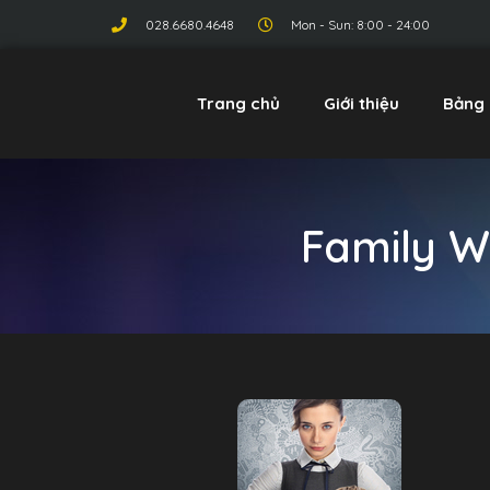
028.6680.4648
Mon - Sun: 8:00 - 24:00
Trang chủ
Giới thiệu
Bảng 
Family W