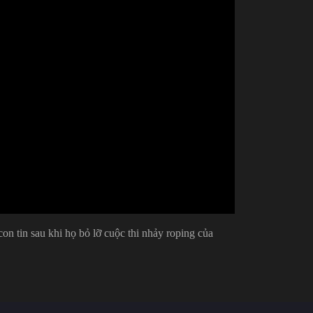
on tin sau khi họ bỏ lỡ cuộc thi nhảy roping của