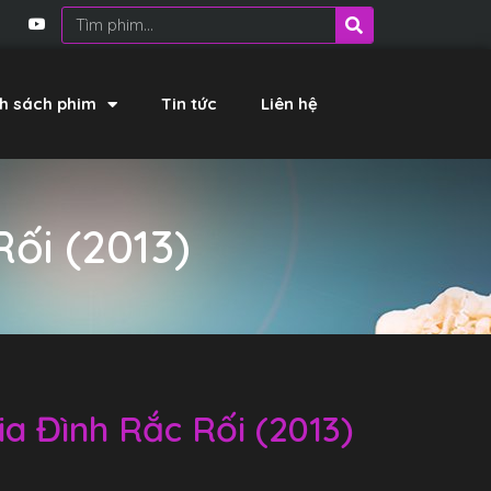
h sách phim
Tin tức
Liên hệ
ối (2013)
a Đình Rắc Rối (2013)