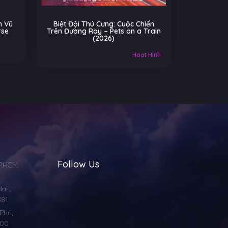
t Đội Thú Cưng: Cuộc Chiến
Cú Nhảy Kỳ Diệu – Hopper
Đường Ray – Pets on a Train
(2026)
(2026)
Âu-Mỹ
Gia
Hoạt Hình
Follow Us
TP.HCM
i ,
881
Phú,
000