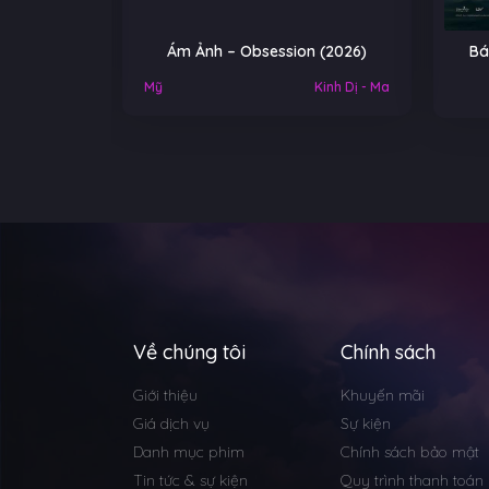
Ám Ảnh – Obsession (2026)
Báu vật trời cho – A 
Heaven (2026
Mỹ
Kinh Dị - Ma
Về chúng tôi
Chính sách
Giới thiệu
Khuyến mãi
Giá dịch vụ
Sự kiện
Danh mục phim
Chính sách bảo mật
Tin tức & sự kiện
Quy trình thanh toán