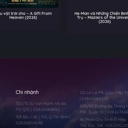
Gift From
He-Man và Những Chiến Binh Vũ
Biệ
)
Trụ – Masters of the Universe
Trên 
(2026)
Chi nhánh
122 Lê Lợi, P4, Q.Gò Vấp, 
| 028.6268.5333
355/15 Sư Vạn Hạnh nối dài ,
606/63 Đường Ba Tháng Ha
P.12 Q10 | 028.6268.8882
P.14 , Quận 10 | 028.6276.8
154 Bàu Cát 1, P.12, Q.Tân Bình |
8B Phan Chu Trinh P. Hiệp 
028.6680.4648
Thủ Đức. Sdt : 028.2242.2