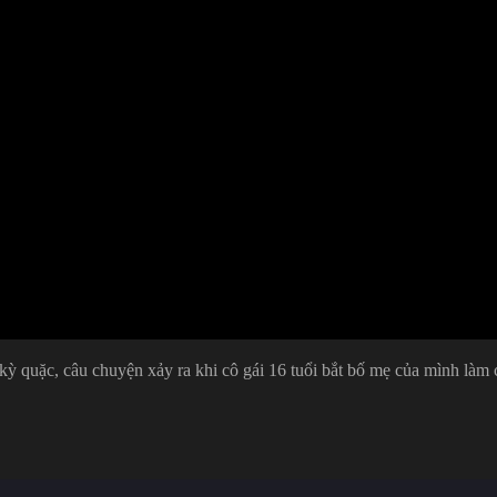
ỳ quặc, câu chuyện xảy ra khi cô gái 16 tuổi bắt bố mẹ của mình làm c