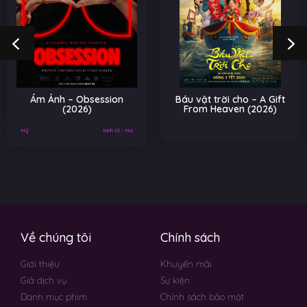
Ám Ảnh – Obsession
Báu vật trời cho – A Gift
(2026)
From Heaven (2026)
Mỹ
Kinh Dị - Ma
Về chúng tôi
Chính sách
Giới thiệu
Khuyến mãi
Giá dịch vụ
Sự kiện
Danh mục phim
Chính sách bảo mật