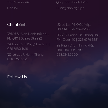
Tin tức & sự kiện
Quy trình thanh toán
Liên hệ
Hướng dẫn đặt lịch
Chi nhánh
122 Lê Lợi, P4, Q.Gò Vấp,
TP.HCM | 028.6268.5333
355/15 Sư Vạn Hạnh nối dài ,
606/63 Đường Ba Tháng Hai ,
P.12 Q10 | 028.6268.8882
P.14 , Quận 10 | 028.6276.8881
154 Bàu Cát 1, P.12, Q.Tân Bình |
8B Phan Chu Trinh P. Hiệp
028.6680.4648
Phú, Thủ Đức. Sdt :
122 Lê Lơi, P. Hạnh Thông |
028.2242.2000
028.6268.5333
Follow Us