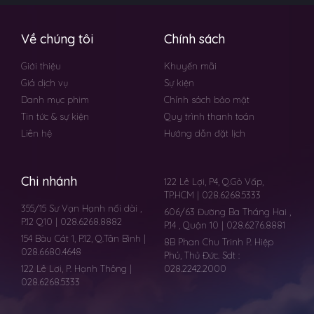
Về chúng tôi
Chính sách
Giới thiệu
Khuyến mãi
Giá dịch vụ
Sự kiện
Danh mục phim
Chính sách bảo mật
Tin tức & sự kiện
Quy trình thanh toán
Liên hệ
Hướng dẫn đặt lịch
Chi nhánh
122 Lê Lợi, P4, Q.Gò Vấp,
TP.HCM | 028.6268.5333
355/15 Sư Vạn Hạnh nối dài ,
606/63 Đường Ba Tháng Hai ,
P.12 Q10 | 028.6268.8882
P.14 , Quận 10 | 028.6276.8881
154 Bàu Cát 1, P.12, Q.Tân Bình |
8B Phan Chu Trinh P. Hiệp
028.6680.4648
Phú, Thủ Đức. Sdt :
122 Lê Lơi, P. Hạnh Thông |
028.2242.2000
028.6268.5333