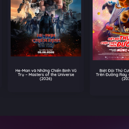
Man và Những Chiến Binh Vũ
Biệt Đội Thú Cưng: Cuộc Ch
ụ – Masters of the Universe
Trên Đường Ray – Pets on a 
(2026)
(2026)
Hoạt