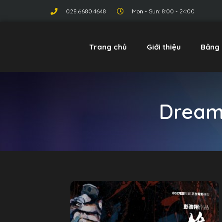
028.6680.4648
Mon - Sun: 8:00 - 24:00
Trang chủ
Giới thiệu
Bảng 
Dream 