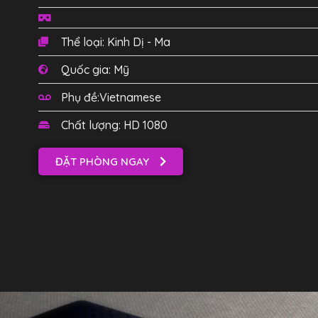
Thể loại: Kinh Dị - Ma
Quốc gia: Mỹ
Phụ đề:Vietnamese
Chất lượng: HD 1080
ĐẶT PHÒNG NGAY