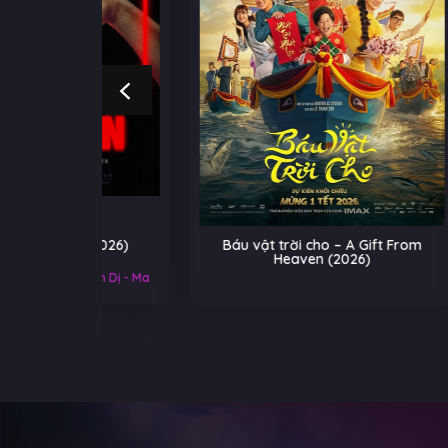
 (2026)
Báu vật trời cho – A Gift From
He-
Heaven (2026)
Tr
Kinh Dị - Ma