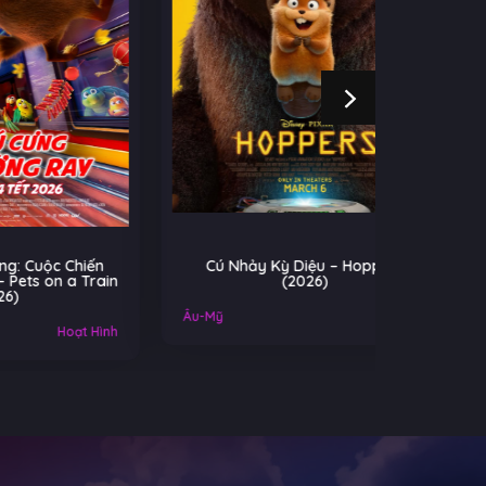
iến
Cú Nhảy Kỳ Diệu – Hoppers
Cuộc Chi
Train
(2026)
Ko
Âu-Mỹ
Gia đình
Mỹ
 Hình