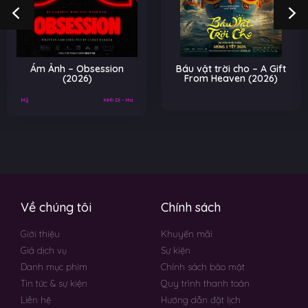
Ám Ảnh – Obsession
Báu vật trời cho – A Gift
(2026)
From Heaven (2026)
Mỹ
Kinh Dị - Ma
Về chúng tôi
Chính sách
Giới thiệu
Khuyến mãi
Giá dịch vụ
Sự kiện
Danh mục phim
Chính sách bảo mật
Tin tức & sự kiện
Quy trình thanh toán
Liên hệ
Hướng dẫn đặt lịch