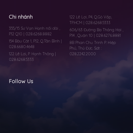
Chi nhánh
122 Lê Lợi, P4, Q.Gò Vấp,
TP.HCM | 028.6268.5333
355/15 Sư Vạn Hạnh nối dài ,
606/63 Đường Ba Tháng Hai ,
P.12 Q10 | 028.6268.8882
P.14 , Quận 10 | 028.6276.8881
154 Bàu Cát 1, P.12, Q.Tân Bình |
8B Phan Chu Trinh P. Hiệp
028.6680.4648
Phú, Thủ Đức. Sdt :
122 Lê Lơi, P. Hạnh Thông |
028.2242.2000
028.6268.5333
Follow Us