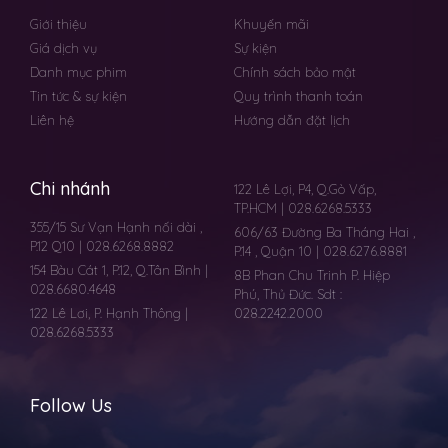
Giới thiệu
Khuyến mãi
Giá dịch vụ
Sự kiện
Danh mục phim
Chính sách bảo mật
Tin tức & sự kiện
Quy trình thanh toán
Liên hệ
Hướng dẫn đặt lịch
Chi nhánh
122 Lê Lợi, P4, Q.Gò Vấp,
TP.HCM | 028.6268.5333
355/15 Sư Vạn Hạnh nối dài ,
606/63 Đường Ba Tháng Hai ,
P.12 Q10 | 028.6268.8882
P.14 , Quận 10 | 028.6276.8881
154 Bàu Cát 1, P.12, Q.Tân Bình |
8B Phan Chu Trinh P. Hiệp
028.6680.4648
Phú, Thủ Đức. Sdt :
122 Lê Lơi, P. Hạnh Thông |
028.2242.2000
028.6268.5333
Follow Us