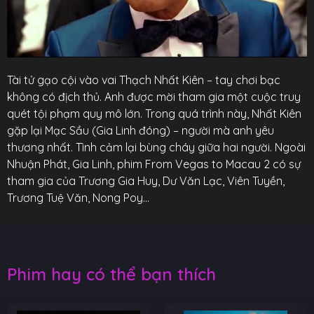
Tài tử gạo cội vào vai Thạch Nhất Kiên – tay chơi bạc
không có địch thủ. Anh được mời tham gia một cuộc truy
quét tội phạm quy mô lớn. Trong quá trình này, Nhất Kiên
gặp lại Mạc Sầu (Gia Linh đóng) – người mà anh yêu
thương nhất. Tình cảm lại bùng cháy giữa hai người. Ngoài
Nhuận Phát, Gia Linh, phim From Vegas to Macau 2 có sự
tham gia của Trương Gia Huy, Dư Văn Lạc, Viên Tuyền,
Trương Tuệ Văn, Nong Poy…
Phim hay có thể bạn thích