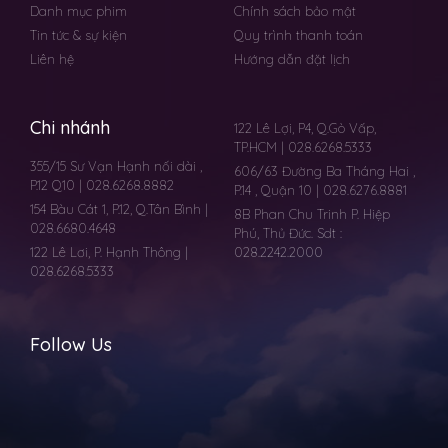
Danh mục phim
Chính sách bảo mật
Tin tức & sự kiện
Quy trình thanh toán
Liên hệ
Hướng dẫn đặt lịch
Chi nhánh
122 Lê Lợi, P4, Q.Gò Vấp,
TP.HCM | 028.6268.5333
355/15 Sư Vạn Hạnh nối dài ,
606/63 Đường Ba Tháng Hai ,
P.12 Q10 | 028.6268.8882
P.14 , Quận 10 | 028.6276.8881
154 Bàu Cát 1, P.12, Q.Tân Bình |
8B Phan Chu Trinh P. Hiệp
028.6680.4648
Phú, Thủ Đức. Sdt :
122 Lê Lơi, P. Hạnh Thông |
028.2242.2000
028.6268.5333
Follow Us