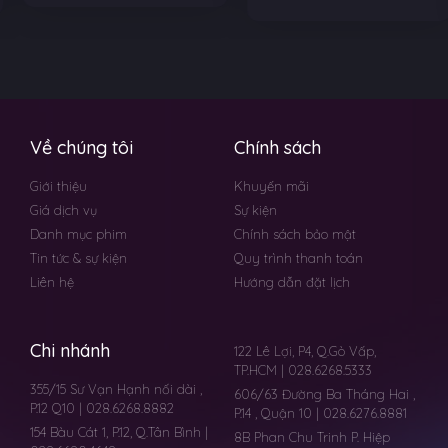
Về chúng tôi
Chính sách
Giới thiệu
Khuyến mãi
Giá dịch vụ
Sự kiện
Danh mục phim
Chính sách bảo mật
Tin tức & sự kiện
Quy trình thanh toán
Liên hệ
Hướng dẫn đặt lịch
Chi nhánh
122 Lê Lợi, P4, Q.Gò Vấp,
TP.HCM | 028.6268.5333
355/15 Sư Vạn Hạnh nối dài ,
606/63 Đường Ba Tháng Hai ,
P.12 Q10 | 028.6268.8882
P.14 , Quận 10 | 028.6276.8881
154 Bàu Cát 1, P.12, Q.Tân Bình |
8B Phan Chu Trinh P. Hiệp