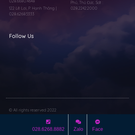
028.6680.4648
Phú, Thủ Đức. Sdt :
122 Lê Lơi, P. Hạnh Thông |
028.2242.2000
028.6268.5333
Follow Us
© All rights reserved 2022
Dev with
Vilicom
028.6268.8882
Zalo
Face