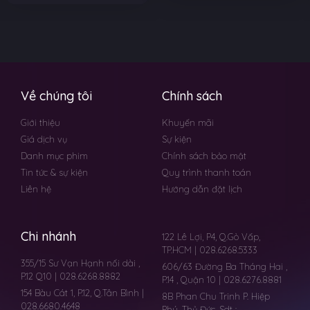
Về chúng tôi
Chính sách
Giới thiệu
Khuyến mãi
Giá dịch vụ
Sự kiện
Danh mục phim
Chính sách bảo mật
Tin tức & sự kiện
Quy trình thanh toán
Liên hệ
Hướng dẫn đặt lịch
Chi nhánh
122 Lê Lợi, P4, Q.Gò Vấp,
TP.HCM | 028.6268.5333
355/15 Sư Vạn Hạnh nối dài ,
606/63 Đường Ba Tháng Hai ,
P.12 Q10 | 028.6268.8882
P.14 , Quận 10 | 028.6276.8881
154 Bàu Cát 1, P.12, Q.Tân Bình |
8B Phan Chu Trinh P. Hiệp
028.6680.4648
Phú, Thủ Đức. Sdt :