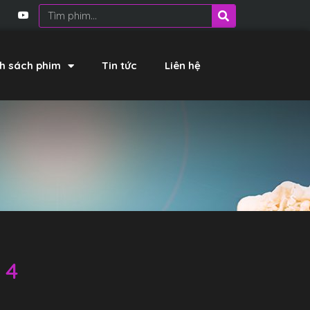
h sách phim
Tin tức
Liên hệ
 4