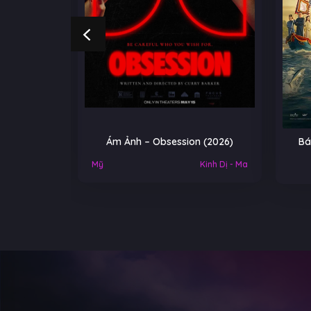
NGOẠI
Ám Ảnh – Obsession (2026)
Bá
Việt Nam
Mỹ
Kinh Dị - Ma