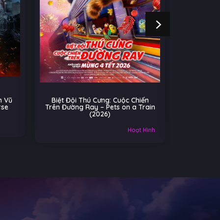
 Vũ
Biệt Đội Thú Cưng: Cuộc Chiến
Cú Nhả
rse
Trên Đường Ray – Pets on a Train
(2026)
Âu-Mỹ
Hoạt Hình