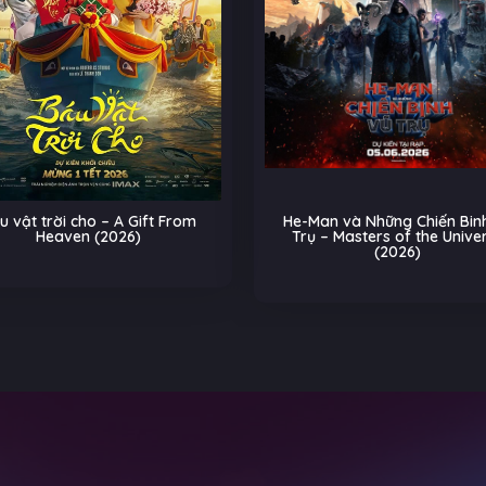
u vật trời cho – A Gift From
He-Man và Những Chiến Binh
Heaven (2026)
Trụ – Masters of the Unive
(2026)