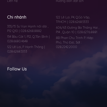
Liên hệ
Hướng dẫn đặt lịch
Chi nhánh
122 Lê Lợi, P4, Q.Gò Vấp,
TP.HCM | 028.6268.5333
355/15 Sư Vạn Hạnh nối dài ,
606/63 Đường Ba Tháng Hai ,
P.12 Q10 | 028.6268.8882
P.14 , Quận 10 | 028.6276.8881
154 Bàu Cát 1, P.12, Q.Tân Bình |
8B Phan Chu Trinh P. Hiệp
028.6680.4648
Phú, Thủ Đức. Sdt :
122 Lê Lơi, P. Hạnh Thông |
028.2242.2000
028.6268.5333
Follow Us