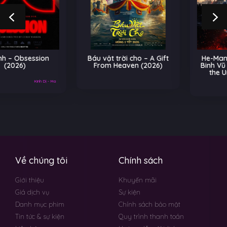
Báu vật trời cho – A Gift
He-Man và Những Chiến
From Heaven (2026)
Binh Vũ Trụ – Masters of
the Universe (2026)
Về chúng tôi
Chính sách
Giới thiệu
Khuyến mãi
Giá dịch vụ
Sự kiện
Danh mục phim
Chính sách bảo mật
Tin tức & sự kiện
Quy trình thanh toán