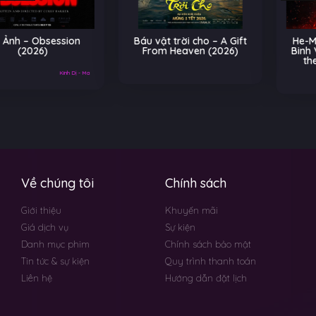
Báu vật trời cho – A Gift
He-Man và Những Chiến
From Heaven (2026)
Binh Vũ Trụ – Masters of
the Universe (2026)
Về chúng tôi
Chính sách
Giới thiệu
Khuyến mãi
Giá dịch vụ
Sự kiện
Danh mục phim
Chính sách bảo mật
Tin tức & sự kiện
Quy trình thanh toán
Liên hệ
Hướng dẫn đặt lịch