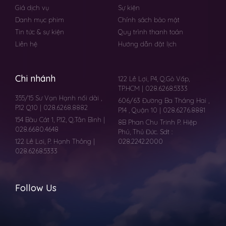
Giá dịch vụ
Sự kiện
Danh mục phim
Chính sách bảo mật
Tin tức & sự kiện
Quy trình thanh toán
Liên hệ
Hướng dẫn đặt lịch
Chi nhánh
122 Lê Lợi, P4, Q.Gò Vấp,
TP.HCM | 028.6268.5333
355/15 Sư Vạn Hạnh nối dài ,
606/63 Đường Ba Tháng Hai ,
P.12 Q10 | 028.6268.8882
P.14 , Quận 10 | 028.6276.8881
154 Bàu Cát 1, P.12, Q.Tân Bình |
8B Phan Chu Trinh P. Hiệp
028.6680.4648
Phú, Thủ Đức. Sdt :
122 Lê Lơi, P. Hạnh Thông |
028.2242.2000
028.6268.5333
Follow Us