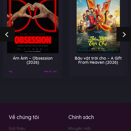
Ám Ảnh – Obsession
Báu vật trời cho – A Gift
(2026)
From Heaven (2026)
Mỹ
Kinh Dị - Ma
Về chúng tôi
Chính sách
Giới thiệu
Khuyến mãi