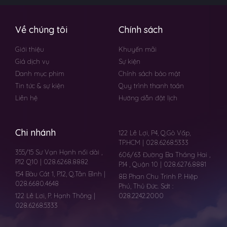
Về chúng tôi
Chính sách
Giới thiệu
Khuyến mãi
Giá dịch vụ
Sự kiện
Danh mục phim
Chính sách bảo mật
Tin tức & sự kiện
Quy trình thanh toán
Liên hệ
Hướng dẫn đặt lịch
Chi nhánh
122 Lê Lợi, P4, Q.Gò Vấp,
TP.HCM | 028.6268.5333
355/15 Sư Vạn Hạnh nối dài ,
606/63 Đường Ba Tháng Hai ,
P.12 Q10 | 028.6268.8882
P.14 , Quận 10 | 028.6276.8881
154 Bàu Cát 1, P.12, Q.Tân Bình |
8B Phan Chu Trinh P. Hiệp
028.6680.4648
Phú, Thủ Đức. Sdt :
122 Lê Lơi, P. Hạnh Thông |
028.2242.2000
028.6268.5333