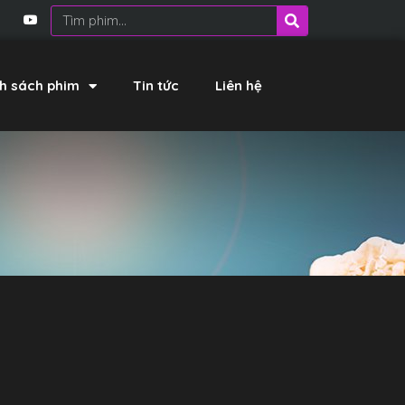
h sách phim
Tin tức
Liên hệ