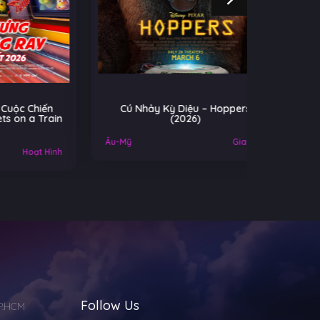
iến
Cú Nhảy Kỳ Diệu – Hoppers
Cuộc Chi
Train
(2026)
Ko
Âu-Mỹ
Gia đình
Mỹ
 Hình
Follow Us
TP.HCM