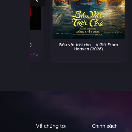
 (2026)
Báu vật trời cho – A Gift From
He-
Heaven (2026)
Tr
Kinh Dị - Ma
Về chúng tôi
Chính sách