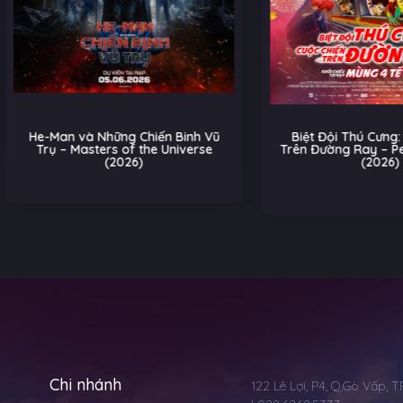
Man và Những Chiến Binh Vũ
Biệt Đội Thú Cưng: Cuộc Ch
ụ – Masters of the Universe
Trên Đường Ray – Pets on a 
(2026)
(2026)
Hoạt
Chi nhánh
122 Lê Lợi, P4, Q.Gò Vấp, 