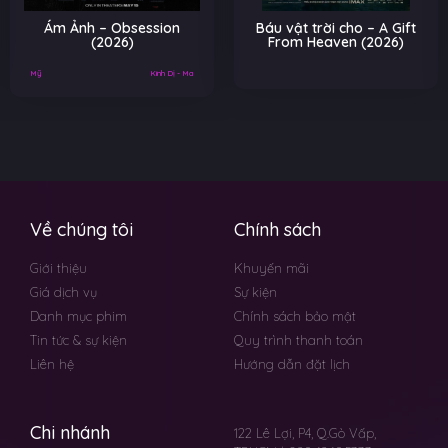
Ám Ảnh – Obsession
Báu vật trời cho – A Gift
(2026)
From Heaven (2026)
Mỹ
Kinh Dị - Ma
Về chúng tôi
Chính sách
Giới thiệu
Khuyến mãi
Giá dịch vụ
Sự kiện
Danh mục phim
Chính sách bảo mật
Tin tức & sự kiện
Quy trình thanh toán
Liên hệ
Hướng dẫn đặt lịch
Chi nhánh
122 Lê Lợi, P4, Q.Gò Vấp,