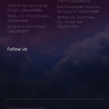
TP.HCM | 028.6268.5333
355/15 Sư Vạn Hạnh nối dài ,
606/63 Đường Ba Tháng Hai ,
P.12 Q10 | 028.6268.8882
P.14 , Quận 10 | 028.6276.8881
154 Bàu Cát 1, P.12, Q.Tân Bình |
8B Phan Chu Trinh P. Hiệp
028.6680.4648
Phú, Thủ Đức. Sdt :
122 Lê Lơi, P. Hạnh Thông |
028.2242.2000
028.6268.5333
Follow Us
© All rights reserved 2022