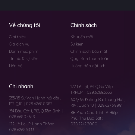
Về chúng tôi
Chính sách
Giới thiệu
Khuyến mãi
Giá dịch vụ
Sự kiện
Danh mục phim
Chính sách bảo mật
Tin tức & sự kiện
Quy trình thanh toán
Liên hệ
Hướng dẫn đặt lịch
Chi nhánh
122 Lê Lợi, P4, Q.Gò Vấp,
TP.HCM | 028.6268.5333
355/15 Sư Vạn Hạnh nối dài ,
606/63 Đường Ba Tháng Hai ,
P.12 Q10 | 028.6268.8882
P.14 , Quận 10 | 028.6276.8881
154 Bàu Cát 1, P.12, Q.Tân Bình |
8B Phan Chu Trinh P. Hiệp
028.6680.4648
Phú, Thủ Đức. Sdt :
122 Lê Lơi, P. Hạnh Thông |
028.2242.2000
028.6268.5333