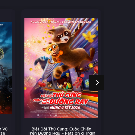
 Vũ
Biệt Đội Thú Cưng: Cuộc Chiến
Cú Nhả
rse
Trên Đường Ray – Pets on a Train