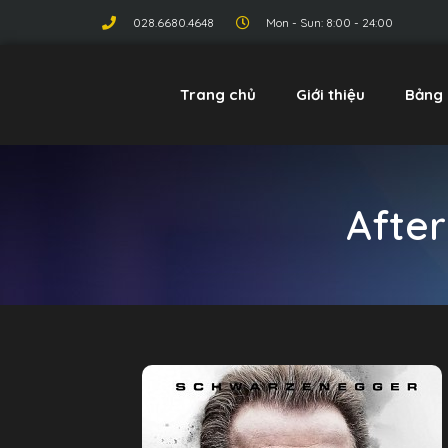
028.6680.4648
Mon - Sun: 8:00 - 24:00
Trang chủ
Giới thiệu
Bảng 
Afte