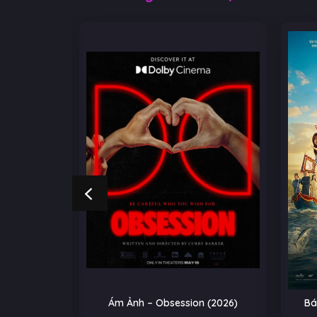
NGOẠI
Ám Ảnh – Obsession (2026)
Bá