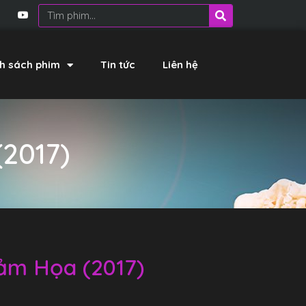
h sách phim
Tin tức
Liên hệ
2017)
ảm Họa (2017)