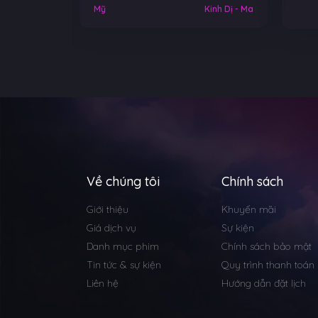
Việt Nam
Mỹ
Kinh Dị - Ma
Về chúng tôi
Chính sách
Giới thiệu
Khuyến mãi
Giá dịch vụ
Sự kiện
Danh mục phim
Chính sách bảo mật
Tin tức & sự kiện
Quy trình thanh toán
Liên hệ
Hướng dẫn đặt lịch