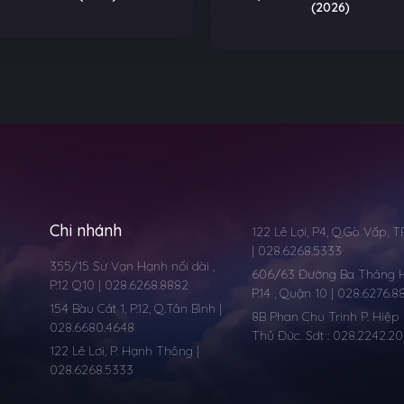
(2026)
Chi nhánh
122 Lê Lợi, P4, Q.Gò Vấp, 
| 028.6268.5333
355/15 Sư Vạn Hạnh nối dài ,
606/63 Đường Ba Tháng Ha
P.12 Q10 | 028.6268.8882
P.14 , Quận 10 | 028.6276.8
154 Bàu Cát 1, P.12, Q.Tân Bình |
8B Phan Chu Trinh P. Hiệp 
028.6680.4648
Thủ Đức. Sdt : 028.2242.2
122 Lê Lơi, P. Hạnh Thông |
028.6268.5333