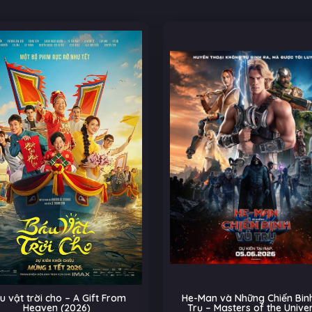
u vật trời cho – A Gift From
He-Man và Những Chiến Binh
Heaven (2026)
Trụ – Masters of the Unive