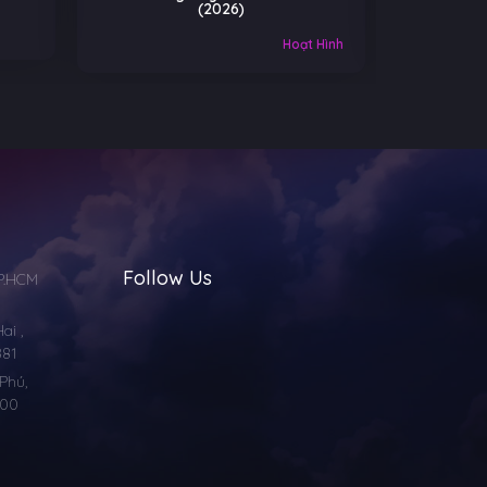
(2026)
Âu-Mỹ
Hoạt Hình
Follow Us
TP.HCM
i ,
881
Phú,
000