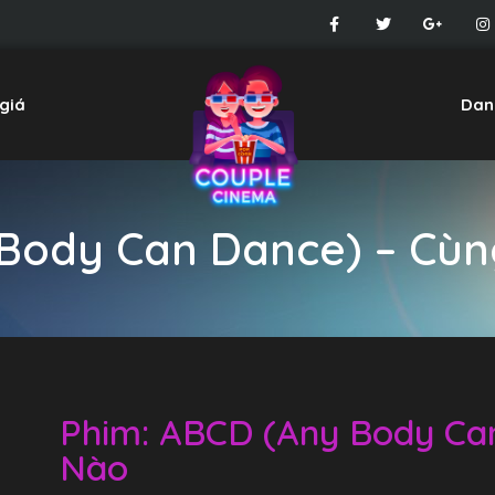
giá
Dan
Body Can Dance) – Cù
Phim: ABCD (Any Body Ca
Nào