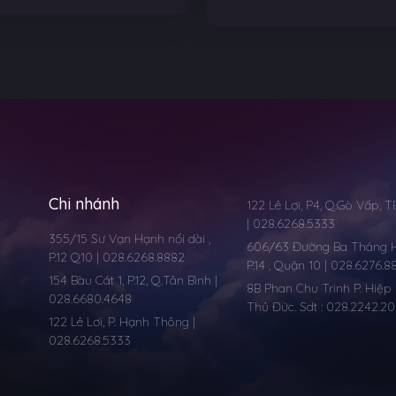
Chi nhánh
122 Lê Lợi, P4, Q.Gò Vấp, 
| 028.6268.5333
355/15 Sư Vạn Hạnh nối dài ,
606/63 Đường Ba Tháng Ha
P.12 Q10 | 028.6268.8882
P.14 , Quận 10 | 028.6276.8
154 Bàu Cát 1, P.12, Q.Tân Bình |
8B Phan Chu Trinh P. Hiệp 
028.6680.4648
Thủ Đức. Sdt : 028.2242.2
122 Lê Lơi, P. Hạnh Thông |
028.6268.5333