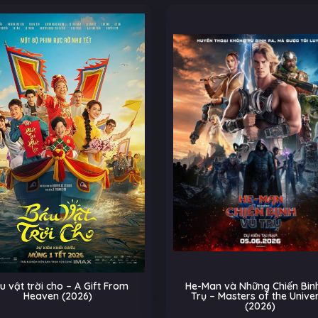
u vật trời cho – A Gift From
He-Man và Những Chiến Binh
Heaven (2026)
Trụ – Masters of the Unive
(2026)