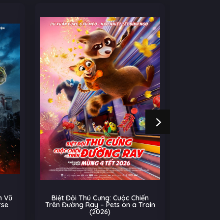
 Vũ
Biệt Đội Thú Cưng: Cuộc Chiến
Cú Nhả
rse
Trên Đường Ray – Pets on a Train
(2026)