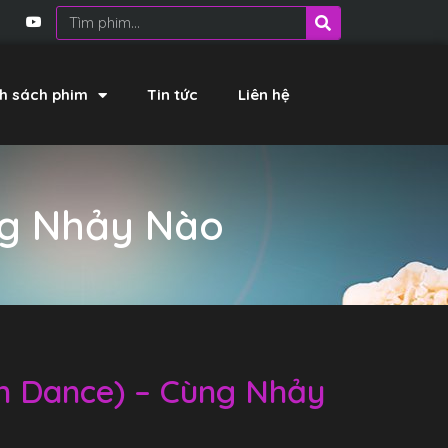
h sách phim
Tin tức
Liên hệ
ng Nhảy Nào
n Dance) – Cùng Nhảy