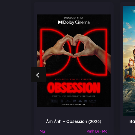
NGOẠI
Ám Ảnh – Obsession (2026)
Bá
Việt Nam
Mỹ
Kinh Dị - Ma