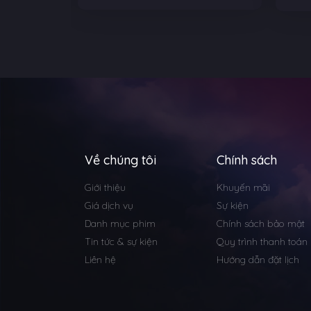
Về chúng tôi
Chính sách
Giới thiệu
Khuyến mãi
Giá dịch vụ
Sự kiện
Danh mục phim
Chính sách bảo mật
Tin tức & sự kiện
Quy trình thanh toán
Liên hệ
Hướng dẫn đặt lịch