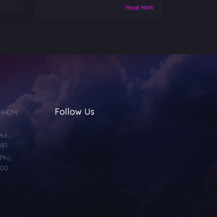
Âu-Mỹ
Hoạt Hình
Follow Us
TP.HCM
i ,
881
Phú,
000