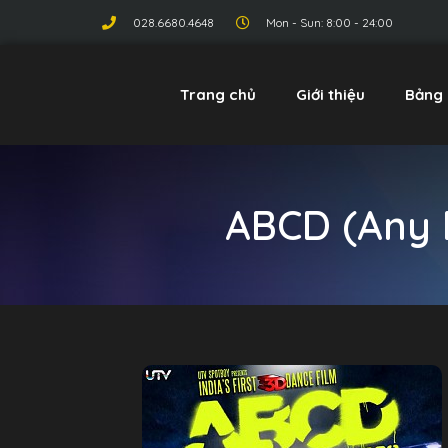
028.6680.4648
Mon - Sun: 8:00 - 24:00
Trang chủ
Giới thiệu
Bảng 
ABCD (Any 