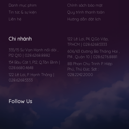
Danh mục phim
Chính sách bảo mật
Tin tức & sự kiện
Quy trình thanh toán
Liên hệ
Hướng dẫn đặt lịch
Chi nhánh
122 Lê Lợi, P4, Q.Gò Vấp,
TP.HCM | 028.6268.5333
355/15 Sư Vạn Hạnh nối dài ,
606/63 Đường Ba Tháng Hai ,
P.12 Q10 | 028.6268.8882
P.14 , Quận 10 | 028.6276.8881
154 Bàu Cát 1, P.12, Q.Tân Bình |
8B Phan Chu Trinh P. Hiệp
028.6680.4648
Phú, Thủ Đức. Sdt :
122 Lê Lơi, P. Hạnh Thông |
028.2242.2000
028.6268.5333
Follow Us