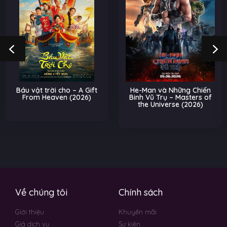
Báu vật trời cho – A Gift
He-Man và Những Chiến
From Heaven (2026)
Binh Vũ Trụ – Masters of
the Universe (2026)
Về chúng tôi
Chính sách
Giới thiệu
Khuyến mãi
Giá dịch vụ
Sự kiện