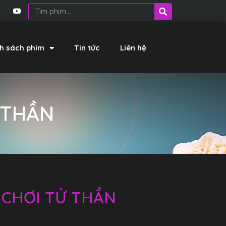
h sách phim
Tin tức
Liên hệ
Ử THẦN
RÒ CHƠI TỬ THẦN