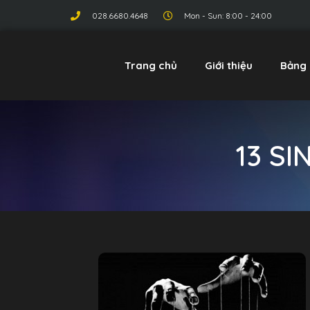
028.6680.4648
Mon - Sun: 8:00 - 24:00
Trang chủ
Giới thiệu
Bảng 
13 SI