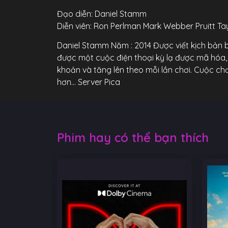
Đạo diễn: Daniel Stamm
Diễn viên: Ron Perlman Mark Webber Pruitt Ta
Daniel Stamm Năm : 2014 Được viết kịch bản bở
được một cuộc điện thoại kỳ lạ được mã hóa, 
khoản và tăng lên theo mỗi lần chơi. Cuộc chơi
hơn… Server Pica
Phim hay có thể bạn thích