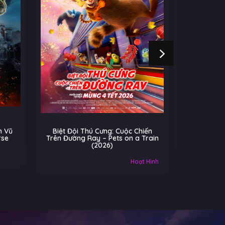
 Cuộc Chiến
Cú Nhảy Kỳ Diệu – Hoppers
ts on a Train
(2026)
Âu-Mỹ
Gia đình
M
Hoạt Hình