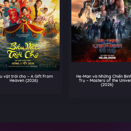
He-Man và Những Chiến Binh Vũ
Biệt Đội Thú Cưng:
Trụ – Masters of the Universe
Trên Đường Ray – Pe
(2026)
(2026)